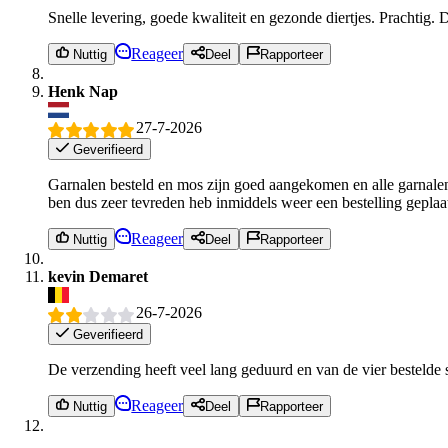
Snelle levering, goede kwaliteit en gezonde diertjes. Prachtig.
Reageer
Nuttig
Deel
Rapporteer
Henk Nap
27-7-2026
Geverifieerd
Garnalen besteld en mos zijn goed aangekomen en alle garnalen
ben dus zeer tevreden heb inmiddels weer een bestelling geplaa
Reageer
Nuttig
Deel
Rapporteer
kevin Demaret
26-7-2026
Geverifieerd
De verzending heeft veel lang geduurd en van de vier bestelde 
Reageer
Nuttig
Deel
Rapporteer