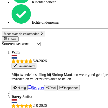
Klachtenbeheer
Echte ondernemer
Meer over de zekerheden
Filters
Sorteren
Wim
5-8-2026
Geverifieerd
Mijn tweede bestelling bij Shrimp Mania en weer goed geholpen
tevreden en zal er zeker vaker bestellen.
Reageer
Nuttig
Deel
Rapporteer
Barry Sullot
2-8-2026