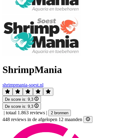
ShrimpMania
shrimpmania-soest.nl
De score is:
9,3
De score is:
9,3
|
totaal 1.863 reviews
|
2 bronnen
448 reviews in de afgelopen 12 maanden