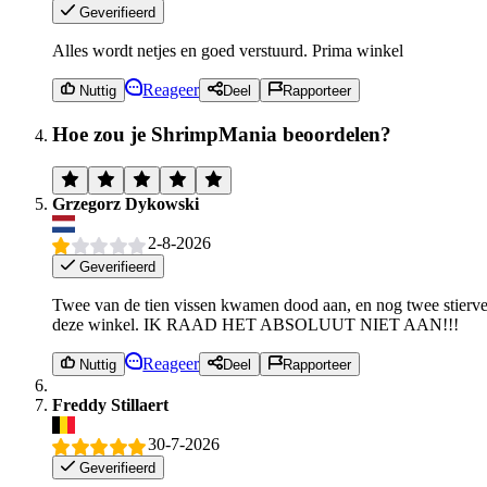
Geverifieerd
Alles wordt netjes en goed verstuurd. Prima winkel
Reageer
Nuttig
Deel
Rapporteer
Hoe zou je ShrimpMania beoordelen?
Grzegorz Dykowski
2-8-2026
Geverifieerd
Twee van de tien vissen kwamen dood aan, en nog twee stierven 
deze winkel. IK RAAD HET ABSOLUUT NIET AAN!!!
Reageer
Nuttig
Deel
Rapporteer
Freddy Stillaert
30-7-2026
Geverifieerd