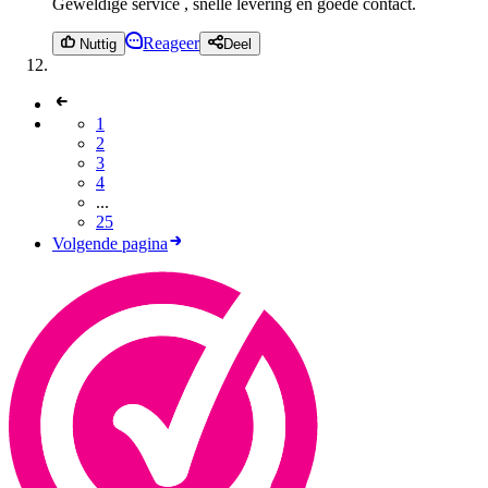
Geweldige service , snelle levering en goede contact.
Reageer
Nuttig
Deel
1
2
3
4
...
25
Volgende pagina