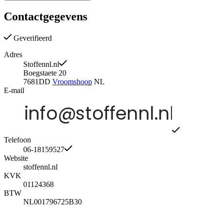
Contactgegevens
Geverifieerd
Adres
Stoffennl.nl
Boegstaete 20
7681DD
Vroomshoop
NL
E-mail
Telefoon
06-18159527
Website
stoffennl.nl
KVK
01124368
BTW
NL001796725B30