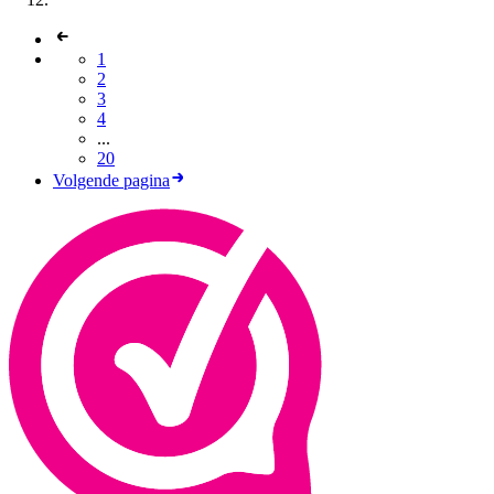
1
2
3
4
...
20
Volgende pagina