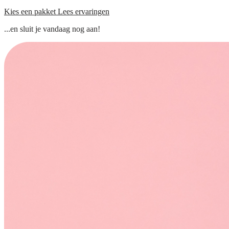
Kies een pakket
Lees ervaringen
...en sluit je vandaag nog aan!