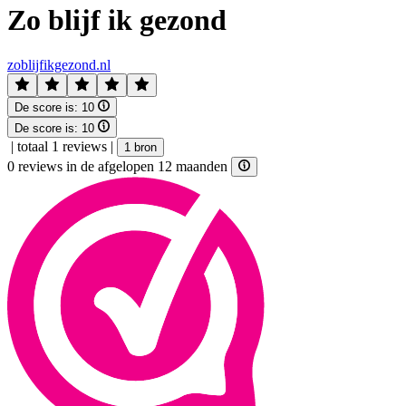
Zo blijf ik gezond
zoblijfikgezond.nl
De score is:
10
De score is:
10
|
totaal 1 reviews
|
1 bron
0 reviews in de afgelopen 12 maanden