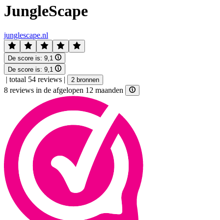
JungleScape
junglescape.nl
De score is:
9,1
De score is:
9,1
|
totaal 54 reviews
|
2 bronnen
8 reviews in de afgelopen 12 maanden