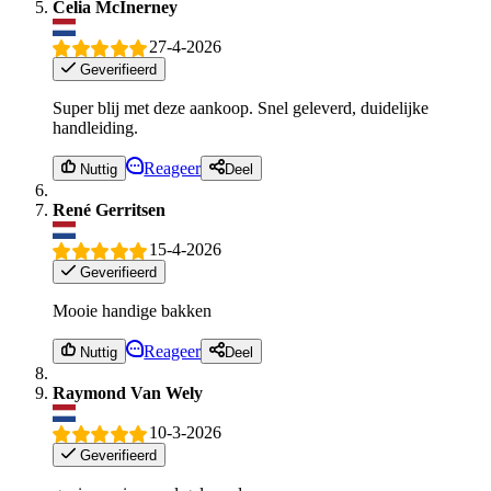
Celia McInerney
27-4-2026
Geverifieerd
Super blij met deze aankoop. Snel geleverd, duidelijke
handleiding.
Reageer
Nuttig
Deel
René Gerritsen
15-4-2026
Geverifieerd
Mooie handige bakken
Reageer
Nuttig
Deel
Raymond Van Wely
10-3-2026
Geverifieerd