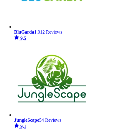
BluGarda
1.012 Reviews
9,5
JungleScape
54 Reviews
9,1