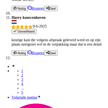
Reageer
Nuttig
Deel
Harry kouwenhoven
9-6-2025
Geverifieerd
keurige kast die volgens afspraak geleverd werd en op zijn
plaats neergezet wel in de verpakking maar dat is een detail
Reageer
Nuttig
Deel
1
2
3
4
...
5
Volgende pagina