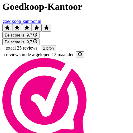
Goedkoop-Kantoor
goedkoop-kantoor.nl
De score is:
9,7
De score is:
9,7
|
totaal 25 reviews
|
1 bron
5 reviews in de afgelopen 12 maanden