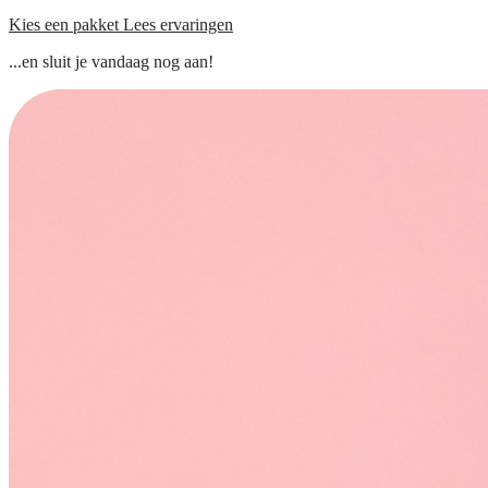
Kies een pakket
Lees ervaringen
...en sluit je vandaag nog aan!