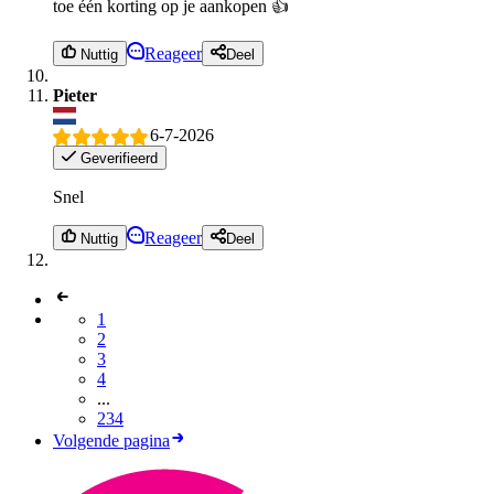
toe één korting op je aankopen 👍
Reageer
Nuttig
Deel
Pieter
6-7-2026
Geverifieerd
Snel
Reageer
Nuttig
Deel
1
2
3
4
...
234
Volgende pagina