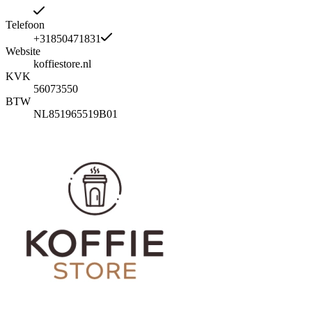
Telefoon
+31850471831
Website
koffiestore.nl
KVK
56073550
BTW
NL851965519B01