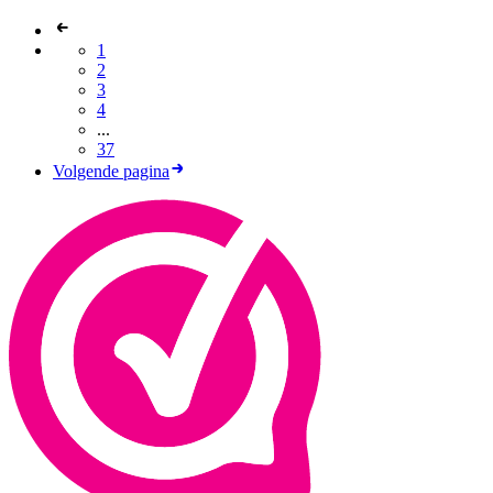
1
2
3
4
...
37
Volgende pagina