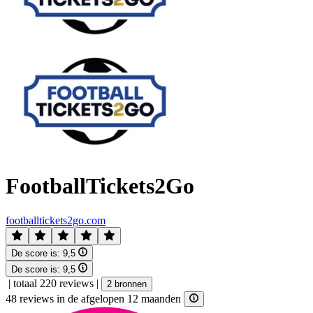
FootballTickets2Go
footballtickets2go.com
De score is:
9,5
De score is:
9,5
|
totaal 220 reviews
|
2 bronnen
48 reviews in de afgelopen 12 maanden