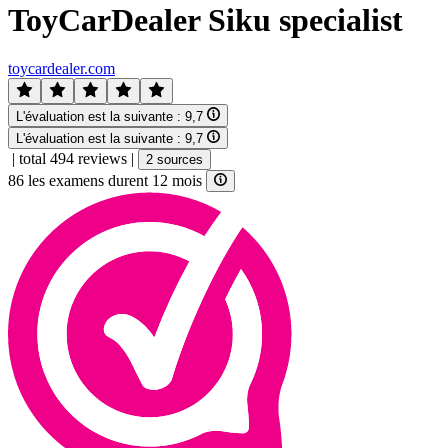
ToyCarDealer Siku specialist
toycardealer.com
L'évaluation est la suivante :
9,7
L'évaluation est la suivante :
9,7
|
total 494 reviews
|
2 sources
86 les examens durent 12 mois