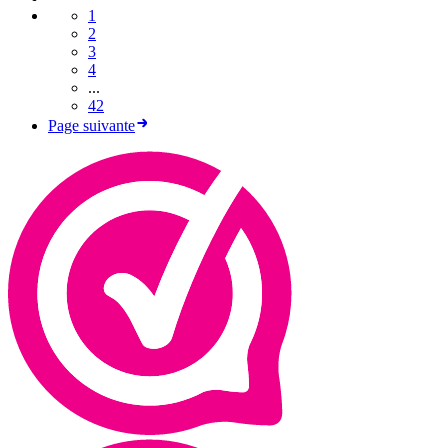
1
2
3
4
...
42
Page suivante