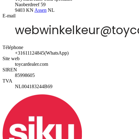
Naoberdreef 59
9403 KN
Assen
NL
E-mail
Téléphone
+31611124845(WhatsApp)
Site web
toycardealer.com
SIREN
85998605
TVA
NL004183244B69