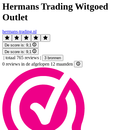
Hermans Trading Witgoed
Outlet
hermans-trading.nl
De score is:
9,1
De score is:
9,1
|
totaal 765 reviews
|
3 bronnen
0 reviews in de afgelopen 12 maanden