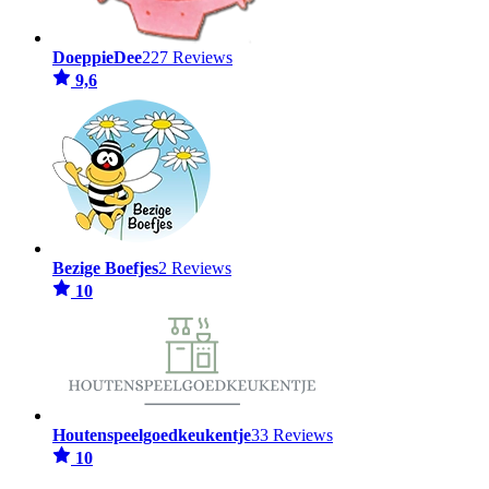
DoeppieDee
227 Reviews
9,6
Bezige Boefjes
2 Reviews
10
Houtenspeelgoedkeukentje
33 Reviews
10