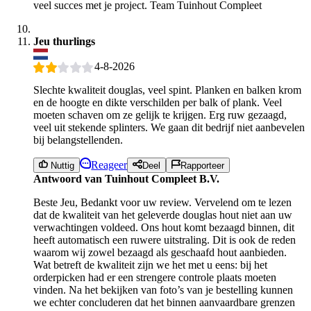
veel succes met je project. Team Tuinhout Compleet
Jeu thurlings
4-8-2026
Slechte kwaliteit douglas, veel spint. Planken en balken krom
en de hoogte en dikte verschilden per balk of plank. Veel
moeten schaven om ze gelijk te krijgen. Erg ruw gezaagd,
veel uit stekende splinters. We gaan dit bedrijf niet aanbevelen
bij belangstellenden.
Reageer
Nuttig
Deel
Rapporteer
Antwoord van Tuinhout Compleet B.V.
Beste Jeu, Bedankt voor uw review. Vervelend om te lezen
dat de kwaliteit van het geleverde douglas hout niet aan uw
verwachtingen voldeed. Ons hout komt bezaagd binnen, dit
heeft automatisch een ruwere uitstraling. Dit is ook de reden
waarom wij zowel bezaagd als geschaafd hout aanbieden.
Wat betreft de kwaliteit zijn we het met u eens: bij het
orderpicken had er een strengere controle plaats moeten
vinden. Na het bekijken van foto’s van je bestelling kunnen
we echter concluderen dat het binnen aanvaardbare grenzen