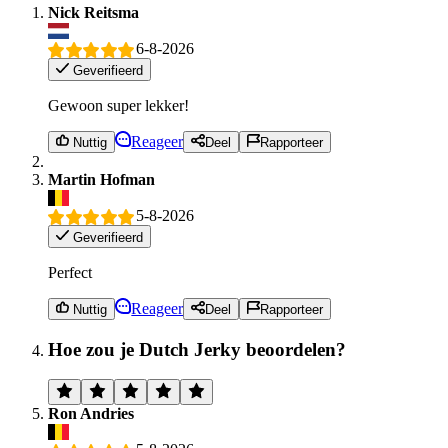
Nick Reitsma
6-8-2026
Geverifieerd
Gewoon super lekker!
Reageer
Nuttig
Deel
Rapporteer
Martin Hofman
5-8-2026
Geverifieerd
Perfect
Reageer
Nuttig
Deel
Rapporteer
Hoe zou je Dutch Jerky beoordelen?
Ron Andries