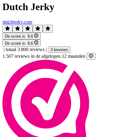
Dutch Jerky
dutchjerky.com
De score is:
9,6
De score is:
9,6
|
totaal 3.800 reviews
|
3 bronnen
1.507 reviews in de afgelopen 12 maanden