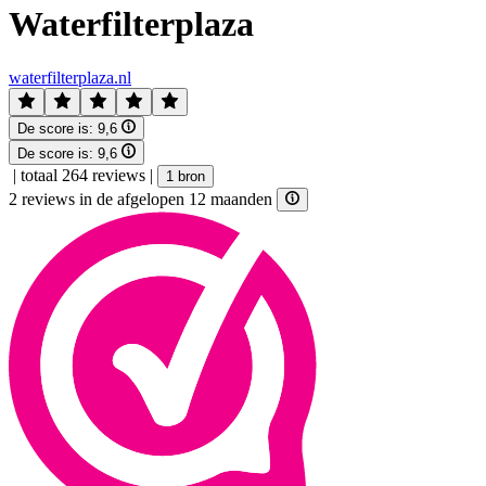
Waterfilterplaza
waterfilterplaza.nl
De score is:
9,6
De score is:
9,6
|
totaal 264 reviews
|
1 bron
2 reviews in de afgelopen 12 maanden