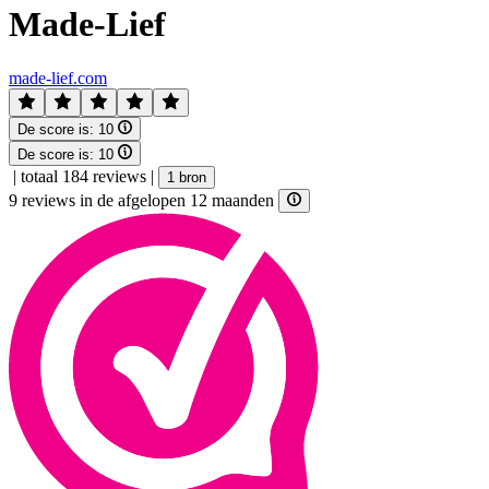
Made-Lief
made-lief.com
De score is:
10
De score is:
10
|
totaal 184 reviews
|
1 bron
9 reviews in de afgelopen 12 maanden