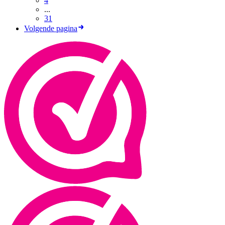
4
...
31
Volgende pagina