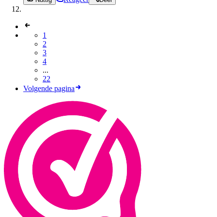
1
2
3
4
...
22
Volgende pagina