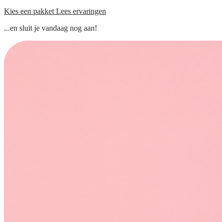
Kies een pakket
Lees ervaringen
...en sluit je vandaag nog aan!