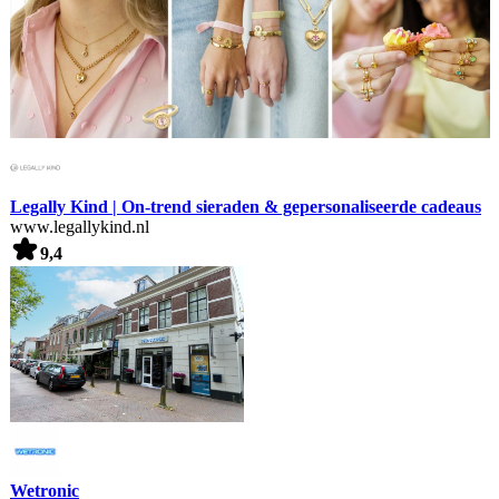
Legally Kind | On-trend sieraden & gepersonaliseerde cadeaus
www.legallykind.nl
9,4
Wetronic