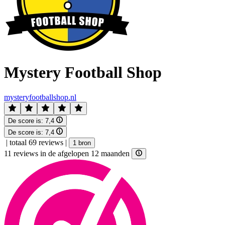
Mystery Football Shop
mysteryfootballshop.nl
De score is:
7,4
De score is:
7,4
|
totaal 69 reviews
|
1 bron
11 reviews in de afgelopen 12 maanden