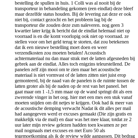
bestelling de spullen in huis. 1 Colli was al nooit bij de
transporteur in behandeling gekomen (een eindlat) deze bleef
maar dezelfde status houden. Bij de levering zat deze er ook
niet bij, contact gezocht en het probleem lag bij de
transporteur die zouden deze zsm naleveren. nog geen 3
kwartier later krijg ik bericht dat de eindlat helemaal niet op
voorraad is en die komt voorlopig ook niet op voorraad. ze
stellen voor om het geld terug te storten, dat zou betekenen
dat ik een nieuwe bestelling moet doen en weer
verzendkosten zou moeten betalen! Acoustisch
achtermateriaal nu dan maar strak met de latten afgesneden bij
gebrek aan de eindlat. Alles toch enigzins teleurstellend. De
panelen zelf zijn mooi om te zien maar het acoustische
materiaal is niet vormvast of de latten zitten niet juist erop
gemonteerd, bij de naad van de panelen is de ruimte tussen de
latten groter als bij de naden op de rest van het paneel. het
gaat maar om 1 -1,5 mm maar op de wand springt dit als een
zwerende vinger in het oog. hier met een mes een stuk vanaf
moeten snijden om dit netjes te krijgen. Ook had ik meer van
de acoustische demping verwacht Nadat ik dit alles per mail
had aangegeven werd er excuses gemaakt (Die zijn gratis en
makkelijk via de mail) en daar was het mee klaar, totdat ze 2
uur later mijn review gelezen hadden toen kwamen ze per
mail nogmaals met excuses en met Euro 50 als
tegemoetkoming als ik de review wilde aanpassen. Dit bedrag