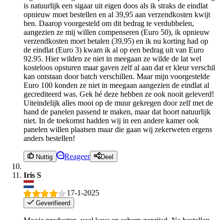
is natuurlijk een sigaar uit eigen doos als ik straks de eindlat
opnieuw moet bestellen en al 39,95 aan verzendkosten kwijt
ben. Daarop voorgesteld om dit bedrag te verdubbelen,
aangezien ze mij willen compenseren (Euro 50), ik opnieuw
verzendkosten moet betalen (39,95) en ik nu korting had op
de eindlat (Euro 3) kwam ik al op een bedrag uit van Euro
92.95. Hier wilden ze niet in meegaan ze wilde de lat wel
kosteloos opsturen maar gaven zelf al aan dat er kleur verschil
kan ontstaan door batch verschillen. Maar mijn voorgestelde
Euro 100 konden ze niet in meegaan aangezien de eindlat al
gecrediteerd was. Gek hé deze hebben ze ook nooit geleverd!
Uiteindelijk alles mooi op de muur gekregen door zelf met de
hand de panelen passend te maken, maar dat hoort natuurlijk
niet. In de toekomst hadden wij in een andere kamer ook
panelen willen plaatsen maar die gaan wij zekerweten ergens
anders bestellen!
Reageer
Nuttig
Deel
Iris S
17-1-2025
Geverifieerd