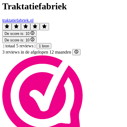
Traktatiefabriek
traktatiefabriek.nl
De score is:
10
De score is:
10
|
totaal 5 reviews
|
1 bron
3 reviews in de afgelopen 12 maanden