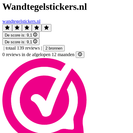
Wandtegelstickers.nl
wandtegelstickers.nl
De score is:
9,1
De score is:
9,1
|
totaal 139 reviews
|
2 bronnen
0 reviews in de afgelopen 12 maanden