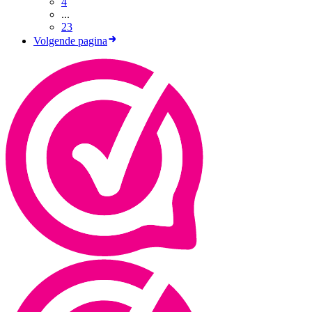
4
...
23
Volgende pagina