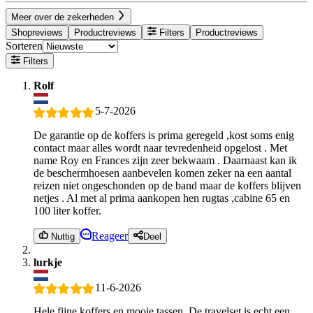
Meer over de zekerheden
Shopreviews
Productreviews
Filters
Productreviews
Sorteren
Filters
Rolf
5-7-2026
De garantie op de koffers is prima geregeld ,kost soms enig
contact maar alles wordt naar tevredenheid opgelost . Met
name Roy en Frances zijn zeer bekwaam . Daarnaast kan ik
de beschermhoesen aanbevelen komen zeker na een aantal
reizen niet ongeschonden op de band maar de koffers blijven
netjes . Al met al prima aankopen hen rugtas ,cabine 65 en
100 liter koffer.
Reageer
Nuttig
Deel
lurkje
11-6-2026
Hele fijne koffers en mooie tassen. De travelset is echt een