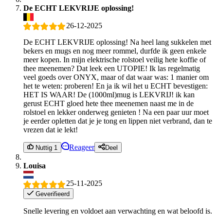
De ECHT LEKVRIJE oplossing!
26-12-2025
De ECHT LEKVRIJE oplossing! Na heel lang sukkelen met
bekers en mugs en nog meer rommel, durfde ik geen enkele
meer kopen. In mijn elektrische rolstoel veilig hete koffie of
thee meenemen? Dat leek een UTOPIE! Ik las regelmatig
veel goeds over ONYX, maar of dat waar was: 1 manier om
het te weten: proberen! En ja ik wil het u ECHT bevestigen:
HET IS WAAR! De (1000ml)mug is LEKVRIJ! ik kan
gerust ECHT gloed hete thee meenemen naast me in de
rolstoel en lekker onderweg genieten ! Na een paar uur moet
je eerder opletten dat je je tong en lippen niet verbrand, dan te
vrezen dat ie lekt!
Reageer
Nuttig 1
Deel
Louisa
25-11-2025
Geverifieerd
Snelle levering en voldoet aan verwachting en wat beloofd is.