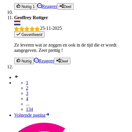
Reageer
Nuttig 1
Deel
Geoffrey Rottger
25-11-2025
Geverifieerd
Ze leveren wat ze zeggen en ook in de tijd die er wordt
aangegeven. Zeer prettig !
Reageer
Nuttig
Deel
1
2
3
4
...
134
Volgende pagina