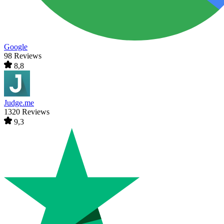
Google
98 Reviews
8,8
Judge.me
1320 Reviews
9,3