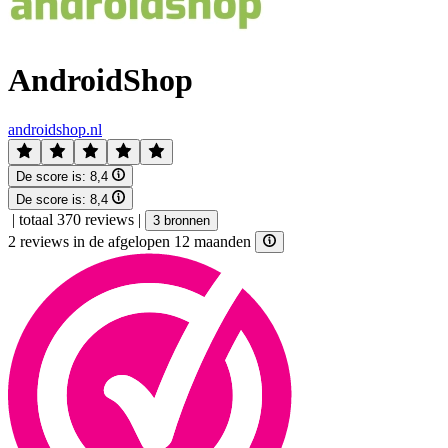
AndroidShop
androidshop.nl
De score is:
8,4
De score is:
8,4
|
totaal 370 reviews
|
3 bronnen
2 reviews in de afgelopen 12 maanden