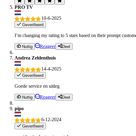
PRO TV
10-6-2025
Geverifieerd
I’m changing my rating to 5 stars based on their prompt custome
Reageer
Nuttig
Deel
Andrea Zeldenthuis
14-4-2025
Geverifieerd
Goede service en uitleg
Reageer
Nuttig
Deel
pipo
6-12-2024
Geverifieerd