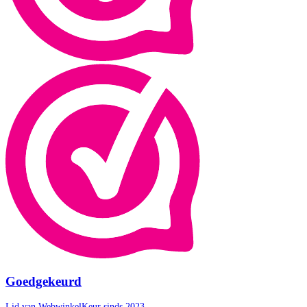
Goedgekeurd
Lid van WebwinkelKeur sinds 2023