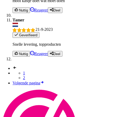
mooi kastje doet wat moet doen
Reageer
Nuttig
Deel
Tamer
21-9-2023
Geverifieerd
Snelle levering, topproducten
Reageer
Nuttig
Deel
1
2
Volgende pagina