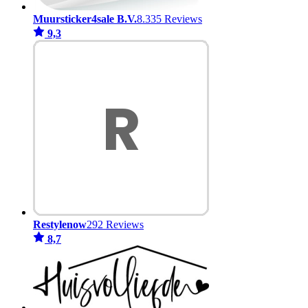
Muursticker4sale B.V.
8.335 Reviews
9,3
Restylenow
292 Reviews
8,7