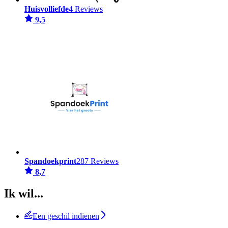
Huisvolliefde
4 Reviews
9,5
Spandoekprint
287 Reviews
8,7
Ik wil...
Een geschil indienen