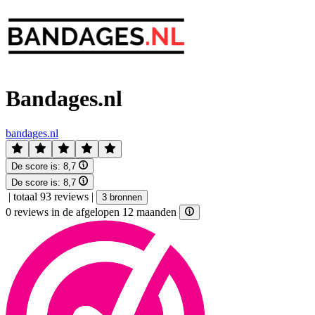
Bandages.nl
bandages.nl
De score is:
8,7
De score is:
8,7
|
totaal 93 reviews
|
3 bronnen
0 reviews in de afgelopen 12 maanden