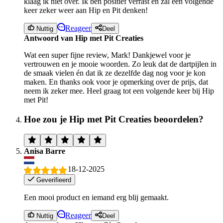
klaag ik niet over. Ik ben positief verrast en zal een volgende
keer zeker weer aan Hip en Pit denken!
Reageer
Nuttig
Deel
Antwoord van Hip met Pit Creaties
Wat een super fijne review, Mark! Dankjewel voor je
vertrouwen en je mooie woorden. Zo leuk dat de dartpijlen in
de smaak vielen én dat ik ze dezelfde dag nog voor je kon
maken. En thanks ook voor je opmerking over de prijs, dat
neem ik zeker mee. Heel graag tot een volgende keer bij Hip
met Pit!
Hoe zou je Hip met Pit Creaties beoordelen?
Anisa Barre
18-12-2025
Geverifieerd
Een mooi product en iemand erg blij gemaakt.
Reageer
Nuttig
Deel