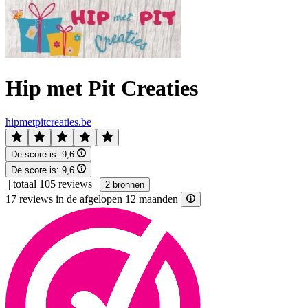
Hip met Pit Creaties
hipmetpitcreaties.be
De score is:
9,6
De score is:
9,6
|
totaal 105 reviews
|
2 bronnen
17 reviews in de afgelopen 12 maanden