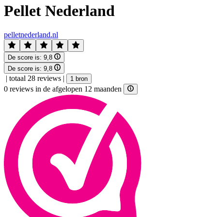
Pellet Nederland
pelletnederland.nl
De score is:
9,8
De score is:
9,8
|
totaal 28 reviews
|
1 bron
0 reviews in de afgelopen 12 maanden