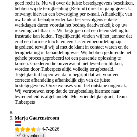
goed recht is. Nu wij over de juiste bestelgegevens beschiken,
hebben wij de terugbetaling (Refund) direct in gang gezet. U
ontvangt hiervan een bevestiging per e-mail. Afhankelijk van
uw bank of betaalprovider kan het vervolgens enkele
werkdagen duren voordat het bedrag daadwerkelijk op uw
rekening zichtbaar is. Wij begrijpen dat een teleurstelling tot
frustratie kan leiden. Tegelijkertijd vinden wij het jammer dat
er al een formele klacht en een 1-sterrenbeoordeling zijn
ingediend terwijl wij al met de klant in contact waren en de
terugbetaling in behandeling was. Wij hebben gedurende het
gehele proces geprobeerd tot een passende oplossing te
komen. Goederen die onverwacht niet leverbaar blijken,
worden door Tinberpets altijd volledig terugbetaald.
Tegelijkertijd hopen wij dat u begrijpt dat wij voor een
correcte afhandeling afhankelijk zijn van de juiste
bestelgegevens. Onze excuses voor het ontstane ongemak.
Wij vertrouwen erop dat de terugbetaling hiermee naar
tevredenheid is afgehandeld. Met vriendelijke groet, Team
Tinberpets
Marja Gaarenstroom
4-7-2026
Geverifieerd