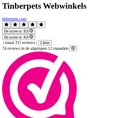
Tinberpets Webwinkels
tinberpets.com
De score is:
8,6
De score is:
8,6
|
totaal 311 reviews
|
1 bron
74 reviews in de afgelopen 12 maanden