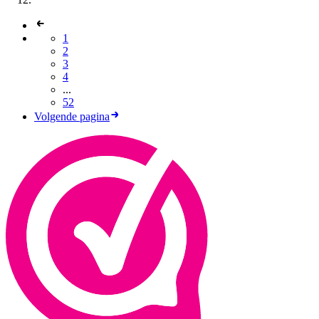
1
2
3
4
...
52
Volgende pagina