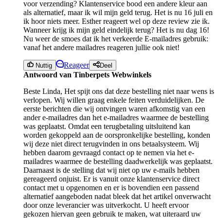
voor verzending? Klantenservice bood een andere kleur aan
als alternatief, maar ik wil mijn geld terug. Het is nu 16 juli en
ik hoor niets meer. Esther reageert wel op deze review zie ik.
Wanneer krijg ik mijn geld eindelijk terug? Het is nu dag 16!
Nu weer de smoes dat ik het verkeerde E-mailadres gebruik:
vanaf het andere mailadres reageren jullie ook niet!
Reageer
Nuttig
Deel
Antwoord van Tinberpets Webwinkels
Beste Linda, Het spijt ons dat deze bestelling niet naar wens is
verlopen. Wij willen graag enkele feiten verduidelijken. De
eerste berichten die wij ontvingen waren afkomstig van een
ander e-mailadres dan het e-mailadres waarmee de bestelling
was geplaatst. Omdat een terugbetaling uitsluitend kan
worden gekoppeld aan de oorspronkelijke bestelling, konden
wij deze niet direct terugvinden in ons betaalsysteem. Wij
hebben daarom gevraagd contact op te nemen via het e-
mailadres waarmee de bestelling daadwerkelijk was geplaatst.
Daarnaast is de stelling dat wij niet op uw e-mails hebben
gereageerd onjuist. Er is vanuit onze klantenservice direct
contact met u opgenomen en er is bovendien een passend
alternatief aangeboden nadat bleek dat het artikel onverwacht
door onze leverancier was uitverkocht. U heeft ervoor
gekozen hiervan geen gebruik te maken, wat uiteraard uw