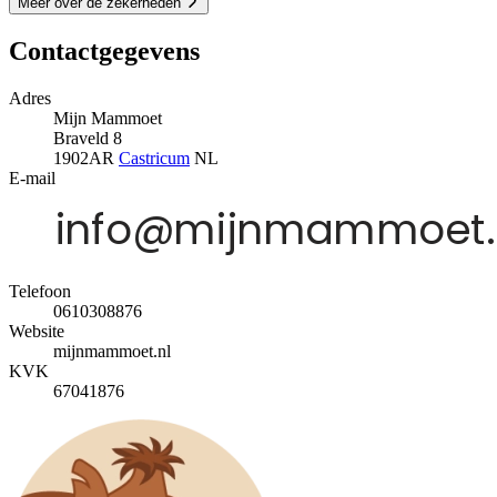
Meer over de zekerheden
Contactgegevens
Adres
Mijn Mammoet
Braveld 8
1902AR
Castricum
NL
E-mail
Telefoon
0610308876
Website
mijnmammoet.nl
KVK
67041876