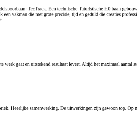
elspoorbaan: TecTrack. Een technische, futuristische H0 baan gebouw
 óók een vakman die met grote precisie, tijd en geduld die creaties prof
0+
werk gaat en uitstekend resultaat levert. Altijd het maximaal aantal st
iek. Heerlijke samenwerking. De uitwerkingen zijn gewoon top. Op mo