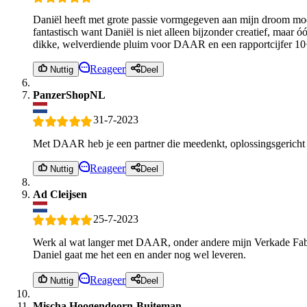
Daniël heeft met grote passie vormgegeven aan mijn droom mod
fantastisch want Daniël is niet alleen bijzonder creatief, maar
dikke, welverdiende pluim voor DAAR en een rapportcijfer 1
Reageer
Nuttig
Deel
PanzerShopNL
31-7-2023
Met DAAR heb je een partner die meedenkt, oplossingsgericht te 
Reageer
Nuttig
Deel
Ad Cleijsen
25-7-2023
Werk al wat langer met DAAR, onder andere mijn Verkade Fabr
Daniel gaat me het een en ander nog wel leveren.
Reageer
Nuttig
Deel
Mischa Hoogendoorn-Buiteman