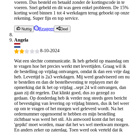
voeren. Dus besteld en betaald zonder de kortingscode in te
voeren. Snel gebeld en dit was geen enkel probleem. De 15%
korting word binnen 1 tot 4 werkdagen terug geboekt op onze
rekening. Super fijn en top service.
Reageer
Nuttig
Deel
Angela
8-10-2024
Wat een slechte communicatie. Ik heb gebeld op maandag om
te vragen hoe het precies werkt met levertijden. Graag wil ik
de bestelling op vrijdag ontvangen, omdat ik dan een vrije dag
heb. Levertijd is 2a3 werkdagen. Mij werd geadviseerd om nu
te bestellen en dan de bestelbevesting te replayen met de
opmerking dat ik het op vrijdag ..sept 24 wil ontvangen, dan
gaan zij dit regelen. Dat klinkt goed, dus zo gezegd zo
gedaan. Op donderdag heb ik verder nog steeds geen bericht
of bevestiging van levering op vrijdag binnen, dus ik bel weer
op om te vragen of het morgen wel geleverd wordt. Na het
ordernummer opgenoemd te hebben en mijn bestelling
zichtbaar was werd het stil. Als antwoord komt dat het nog
'gepikt' moet worden, maar dat het ws wel meekwam morgen.
En anders zeker op zaterdag. Toen werd ook verteld dat ik