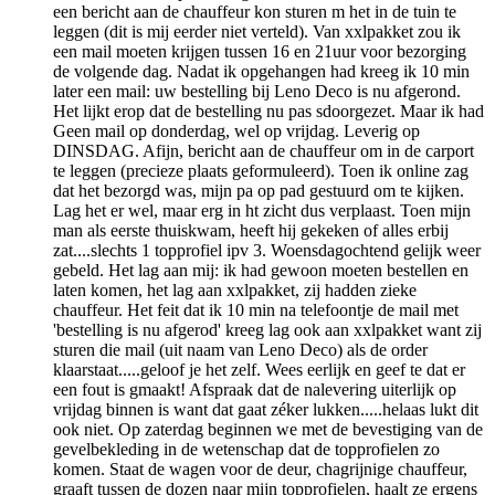
een bericht aan de chauffeur kon sturen m het in de tuin te
leggen (dit is mij eerder niet verteld). Van xxlpakket zou ik
een mail moeten krijgen tussen 16 en 21uur voor bezorging
de volgende dag. Nadat ik opgehangen had kreeg ik 10 min
later een mail: uw bestelling bij Leno Deco is nu afgerond.
Het lijkt erop dat de bestelling nu pas sdoorgezet. Maar ik had
Geen mail op donderdag, wel op vrijdag. Leverig op
DINSDAG. Afijn, bericht aan de chauffeur om in de carport
te leggen (precieze plaats geformuleerd). Toen ik online zag
dat het bezorgd was, mijn pa op pad gestuurd om te kijken.
Lag het er wel, maar erg in ht zicht dus verplaast. Toen mijn
man als eerste thuiskwam, heeft hij gekeken of alles erbij
zat....slechts 1 topprofiel ipv 3. Woensdagochtend gelijk weer
gebeld. Het lag aan mij: ik had gewoon moeten bestellen en
laten komen, het lag aan xxlpakket, zij hadden zieke
chauffeur. Het feit dat ik 10 min na telefoontje de mail met
'bestelling is nu afgerod' kreeg lag ook aan xxlpakket want zij
sturen die mail (uit naam van Leno Deco) als de order
klaarstaat.....geloof je het zelf. Wees eerlijk en geef te dat er
een fout is gmaakt! Afspraak dat de nalevering uiterlijk op
vrijdag binnen is want dat gaat zéker lukken.....helaas lukt dit
ook niet. Op zaterdag beginnen we met de bevestiging van de
gevelbekleding in de wetenschap dat de topprofielen zo
komen. Staat de wagen voor de deur, chagrijnige chauffeur,
graaft tussen de dozen naar mijn topprofielen, haalt ze ergens