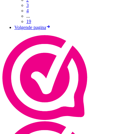
3
4
...
19
Volgende pagina