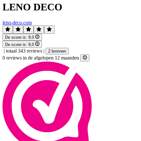
LENO DECO
leno-deco.com
De score is:
9,0
De score is:
9,0
|
totaal 343 reviews
|
2 bronnen
0 reviews in de afgelopen 12 maanden