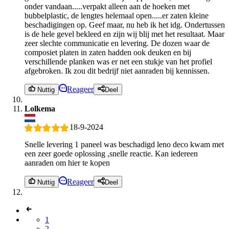
onder vandaan.....verpakt alleen aan de hoeken met
bubbelplastic, de lengtes helemaal open.....er zaten kleine
beschadigingen op. Geef maar, nu heb ik het idg. Ondertussen
is de hele gevel bekleed en zijn wij blij met het resultaat. Maar
zeer slechte communicatie en levering. De dozen waar de
composiet platen in zaten hadden ook deuken en bij
verschillende planken was er net een stukje van het profiel
afgebroken. Ik zou dit bedrijf niet aanraden bij kennissen.
Reageer
Nuttig
Deel
Lolkema
18-9-2024
Snelle levering 1 paneel was beschadigd leno deco kwam met
een zeer goede oplossing ,snelle reactie. Kan iedereen
aanraden om hier te kopen
Reageer
Nuttig
Deel
1
2