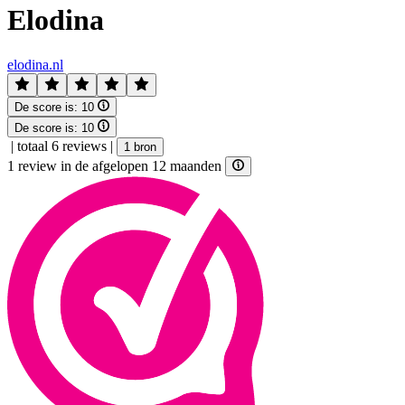
Elodina
elodina.nl
De score is:
10
De score is:
10
|
totaal 6 reviews
|
1 bron
1 review in de afgelopen 12 maanden