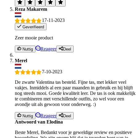
Reza Makarem
17-11-2023
Geverifieerd
Zeer mooie product
Reageer
Nuttig
Deel
Merel
7-10-2023
De zwarte Valentina tas besteld. Fijne tas, met lekker veel
vakjes. Inmiddels al een paar maanden in gebruik en hij blijft
nog steeds mooi. Goede kwaliteit leer. De tas is ook makkelijk
te combineren met verschillende outfits, zo wel voor een
avondje uit als gewoon voor onderweg. :)
Reageer
Nuttig
Deel
Antwoord van Elodina
Beste Merel, Bedankt voor je geweldige review en positieve
beoordeling. We zijn enorm blij dat je tevreden bent van je