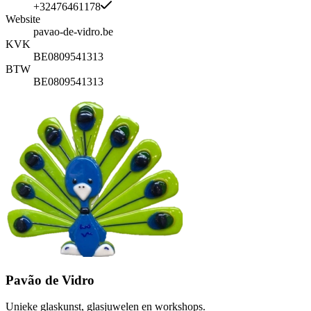
+32476461178
Website
pavao-de-vidro.be
KVK
BE0809541313
BTW
BE0809541313
Pavão de Vidro
Unieke glaskunst, glasjuwelen en workshops.