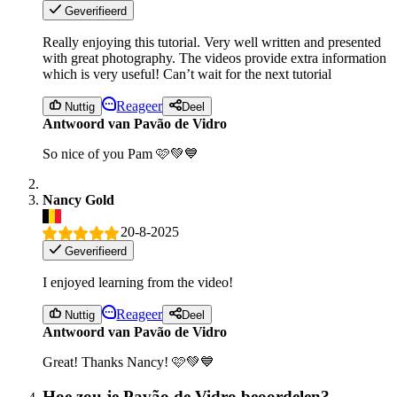
Geverifieerd
Really enjoying this tutorial. Very well written and presented
with great photography. The videos provide extra information
which is very useful! Can’t wait for the next tutorial
Reageer
Nuttig
Deel
Antwoord van Pavão de Vidro
So nice of you Pam 🩷💚💙
Nancy Gold
20-8-2025
Geverifieerd
I enjoyed learning from the video!
Reageer
Nuttig
Deel
Antwoord van Pavão de Vidro
Great! Thanks Nancy! 🩷💚💙
Hoe zou je Pavão de Vidro beoordelen?