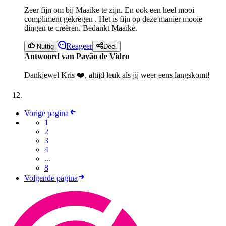
Zeer fijn om bij Maaike te zijn. En ook een heel mooi
compliment gekregen . Het is fijn op deze manier mooie
dingen te creëren. Bedankt Maaike.
Reageer
Nuttig
Deel
Antwoord van Pavão de Vidro
Dankjewel Kris ❤️, altijd leuk als jij weer eens langskomt!
Vorige pagina
1
2
3
4
...
8
Volgende pagina