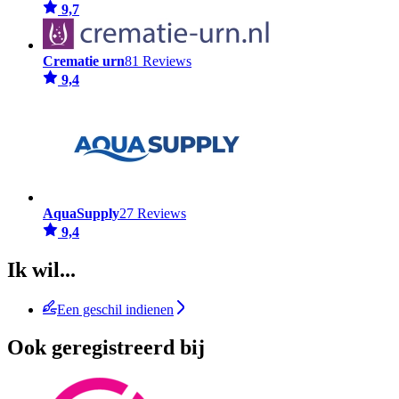
9,7
Crematie urn
81 Reviews
9,4
AquaSupply
27 Reviews
9,4
Ik wil...
Een geschil indienen
Ook geregistreerd bij