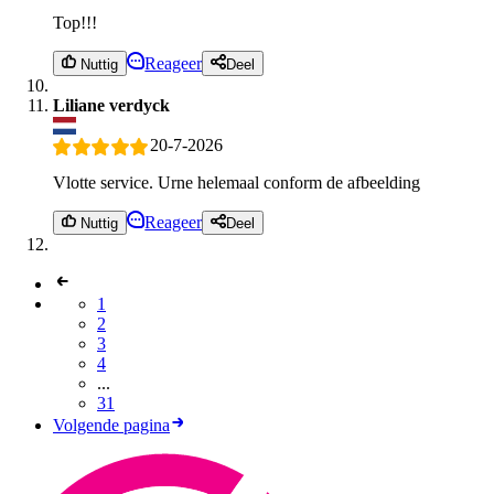
Top!!!
Reageer
Nuttig
Deel
Liliane verdyck
20-7-2026
Vlotte service. Urne helemaal conform de afbeelding
Reageer
Nuttig
Deel
1
2
3
4
...
31
Volgende pagina