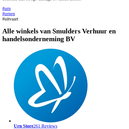
#urn
#urnen
#uitvaart
Alle winkels van Smulders Verhuur en
handelsonderneming BV
Urn Store
261 Reviews