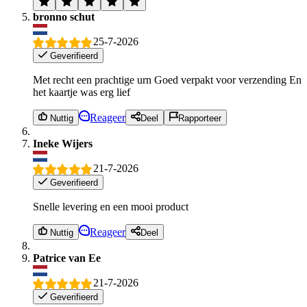
bronno schut
25-7-2026
Geverifieerd
Met recht een prachtige urn Goed verpakt voor verzending En
het kaartje was erg lief
Reageer
Nuttig
Deel
Rapporteer
Ineke Wijers
21-7-2026
Geverifieerd
Snelle levering en een mooi product
Reageer
Nuttig
Deel
Patrice van Ee
21-7-2026
Geverifieerd