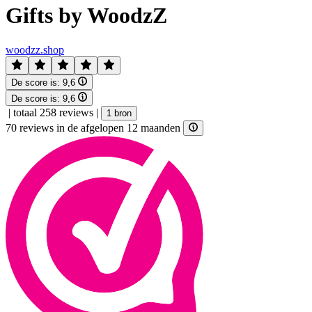
Gifts by WoodzZ
woodzz.shop
De score is:
9,6
De score is:
9,6
|
totaal 258 reviews
|
1 bron
70 reviews in de afgelopen 12 maanden