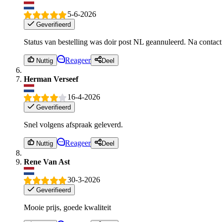
5-6-2026
Geverifieerd
Status van bestelling was doir post NL geannuleerd. Na contact 
Reageer
Nuttig
Deel
Herman Verseef
16-4-2026
Geverifieerd
Snel volgens afspraak geleverd.
Reageer
Nuttig
Deel
Rene Van Ast
30-3-2026
Geverifieerd
Mooie prijs, goede kwaliteit