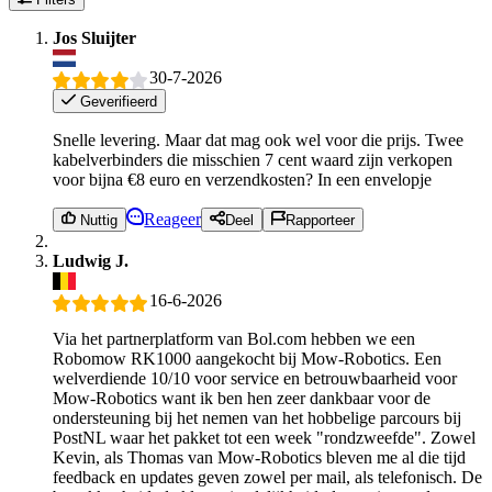
Jos Sluijter
30-7-2026
Geverifieerd
Snelle levering. Maar dat mag ook wel voor die prijs. Twee
kabelverbinders die misschien 7 cent waard zijn verkopen
voor bijna €8 euro en verzendkosten? In een envelopje
Reageer
Nuttig
Deel
Rapporteer
Ludwig J.
16-6-2026
Via het partnerplatform van Bol.com hebben we een
Robomow RK1000 aangekocht bij Mow-Robotics. Een
welverdiende 10/10 voor service en betrouwbaarheid voor
Mow-Robotics want ik ben hen zeer dankbaar voor de
ondersteuning bij het nemen van het hobbelige parcours bij
PostNL waar het pakket tot een week "rondzweefde". Zowel
Kevin, als Thomas van Mow-Robotics bleven me al die tijd
feedback en updates geven zowel per mail, als telefonisch. De