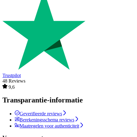
Trustpilot
48 Reviews
9,6
Transparantie-informatie
Geverifieerde reviews
Berekeningsschema reviews
Maatregelen voor authenticiteit