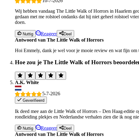
10-7-2026
Wij hebben vandaag The Little Walk of Horrors in Haarlem ged
gedaan met me rolstoel ondanks dat hij niet geheel rolstoel vri
doen.
Reageer
Nuttig
Deel
Antwoord van The Little Walk of Horrors
Hoi Emmely, dank je wel voor je mooie review en wat fijn om te
Hoe zou je The Little Walk of Horrors beoordele
A.K. White
5-7-2026
Geverifieerd
Ik deed mee aan de Little Walk of Horrors – Den Haag-editie op
rondleiding plekjes en Nederlandse verhalen zien die ik nog ni
Reageer
Nuttig
Deel
Antwoord van The Little Walk of Horrors