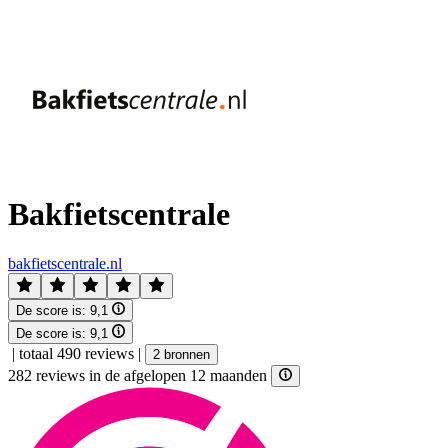
Bakfietscentrale
bakfietscentrale.nl
De score is:
9,1
De score is:
9,1
|
totaal 490 reviews
|
2 bronnen
282 reviews in de afgelopen 12 maanden