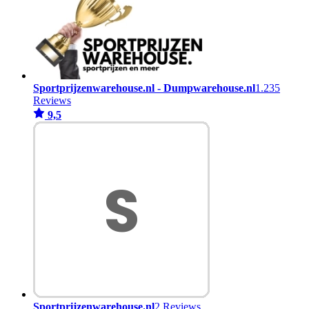
Sportprijzenwarehouse.nl - Dumpwarehouse.nl
1.235
Reviews
9,5
Sportprijzenwarehouse.nl
2 Reviews