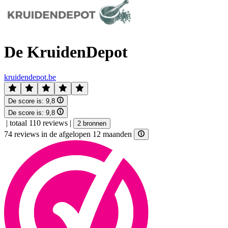
De KruidenDepot
kruidendepot.be
De score is:
9,8
De score is:
9,8
|
totaal 110 reviews
|
2 bronnen
74 reviews in de afgelopen 12 maanden