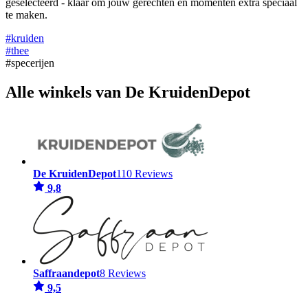
geselecteerd - klaar om jouw gerechten en momenten extra speciaal
te maken.
#kruiden
#thee
#specerijen
Alle winkels van De KruidenDepot
De KruidenDepot
110 Reviews
9,8
Saffraandepot
8 Reviews
9,5