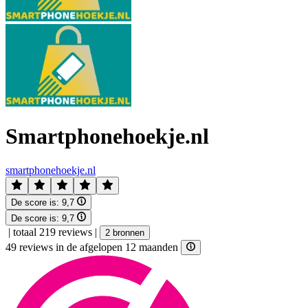
Smartphonehoekje.nl
smartphonehoekje.nl
De score is:
9,7
De score is:
9,7
|
totaal 219 reviews
|
2 bronnen
49 reviews in de afgelopen 12 maanden