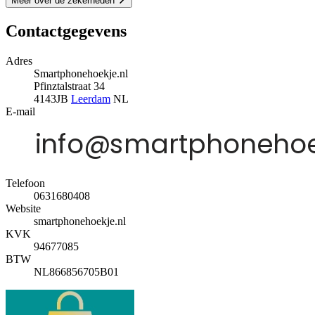
Meer over de zekerheden
Contactgegevens
Adres
Smartphonehoekje.nl
Pfinztalstraat 34
4143JB
Leerdam
NL
E-mail
Telefoon
0631680408
Website
smartphonehoekje.nl
KVK
94677085
BTW
NL866856705B01