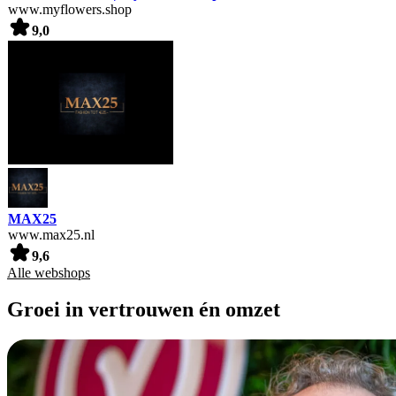
www.myflowers.shop
9,0
MAX25
www.max25.nl
9,6
Alle webshops
Groei in vertrouwen én omzet