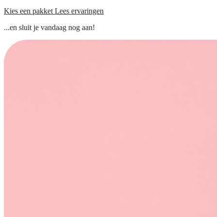
Kies een pakket
Lees ervaringen
...en sluit je vandaag nog aan!