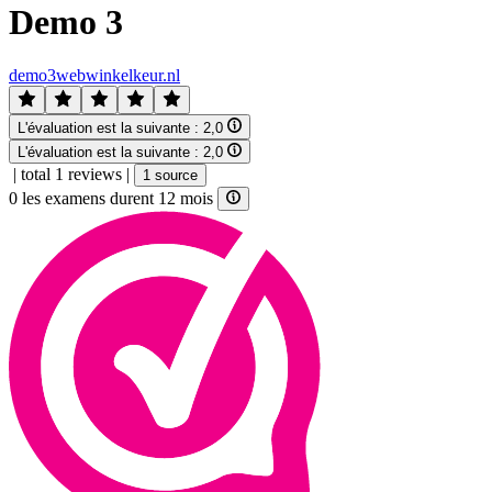
Demo 3
demo3webwinkelkeur.nl
L'évaluation est la suivante :
2,0
L'évaluation est la suivante :
2,0
|
total 1 reviews
|
1 source
0 les examens durent 12 mois