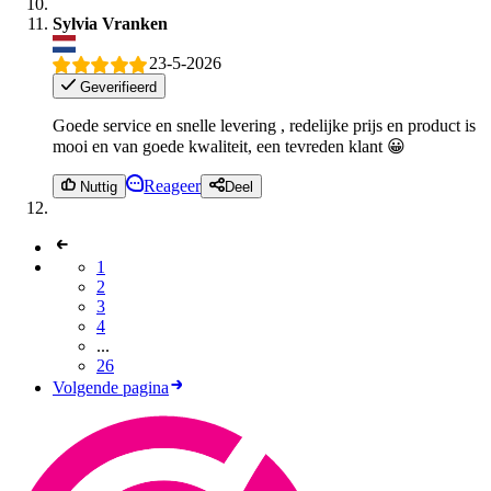
Sylvia Vranken
23-5-2026
Geverifieerd
Goede service en snelle levering , redelijke prijs en product is
mooi en van goede kwaliteit, een tevreden klant 😀
Reageer
Nuttig
Deel
1
2
3
4
...
26
Volgende pagina