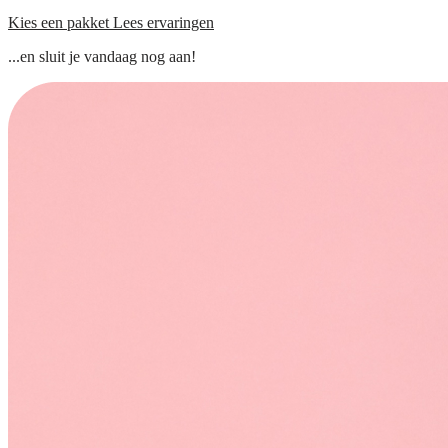
Kies een pakket
Lees ervaringen
...en sluit je vandaag nog aan!