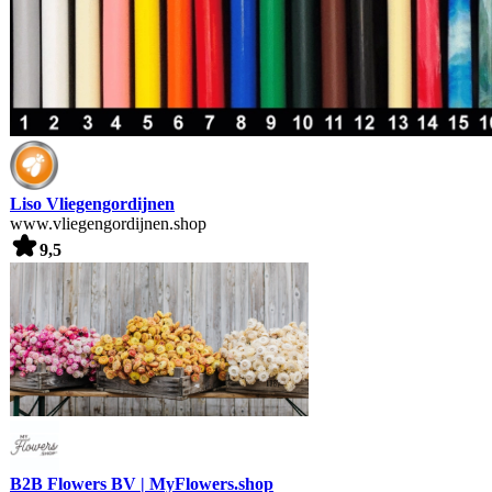
Liso Vliegengordijnen
www.vliegengordijnen.shop
9,5
B2B Flowers BV | MyFlowers.shop