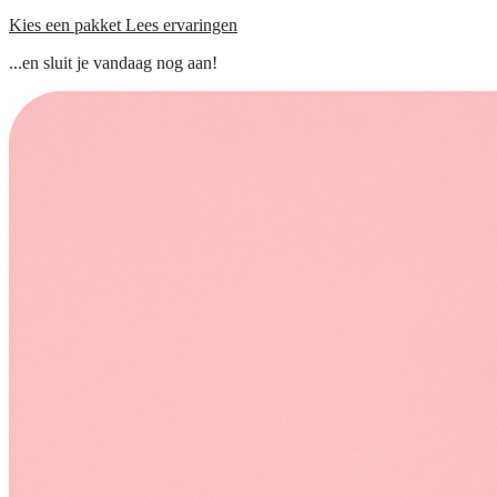
Kies een pakket
Lees ervaringen
...en sluit je vandaag nog aan!