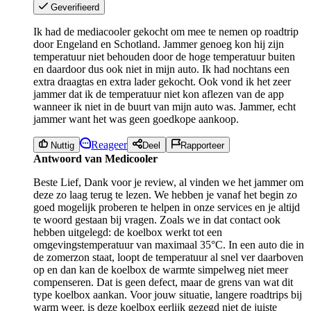
Geverifieerd
Ik had de mediacooler gekocht om mee te nemen op roadtrip
door Engeland en Schotland. Jammer genoeg kon hij zijn
temperatuur niet behouden door de hoge temperatuur buiten
en daardoor dus ook niet in mijn auto. Ik had nochtans een
extra draagtas en extra lader gekocht. Ook vond ik het zeer
jammer dat ik de temperatuur niet kon aflezen van de app
wanneer ik niet in de buurt van mijn auto was. Jammer, echt
jammer want het was geen goedkope aankoop.
Reageer
Nuttig
Deel
Rapporteer
Antwoord van Medicooler
Beste Lief, Dank voor je review, al vinden we het jammer om
deze zo laag terug te lezen. We hebben je vanaf het begin zo
goed mogelijk proberen te helpen in onze services en je altijd
te woord gestaan bij vragen. Zoals we in dat contact ook
hebben uitgelegd: de koelbox werkt tot een
omgevingstemperatuur van maximaal 35°C. In een auto die in
de zomerzon staat, loopt de temperatuur al snel ver daarboven
op en dan kan de koelbox de warmte simpelweg niet meer
compenseren. Dat is geen defect, maar de grens van wat dit
type koelbox aankan. Voor jouw situatie, langere roadtrips bij
warm weer, is deze koelbox eerlijk gezegd niet de juiste